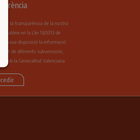
parència
orçar la transparència de la nostra
s’estableix en la Llei 13/2013 de
 la seua disposició la informació
 tant de diferents subvencions,
s amb la Generalitat Valenciana.
cedir