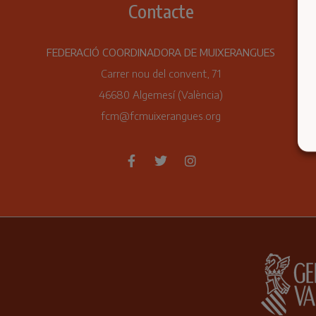
Contacte
FEDERACIÓ COORDINADORA DE MUIXERANGUES
Carrer nou del convent, 71
46680 Algemesí (València)
fcm@fcmuixerangues.org