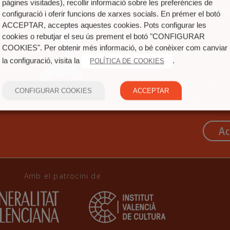
pàgines visitades), recollir informació sobre les preferències de
Trans
configuració i oferir funcions de xarxes socials. En prémer el botó
ACCEPTAR, acceptes aquestes cookies. Pots configurar les
cookies o rebutjar el seu ús prement el botó "CONFIGURAR
Amb l’objectiu d’ampliar i ref
COOKIES". Per obtenir més informació, o bé conèixer com canviar
activitat i, segons el que 
la configuració, visita la
.
POLÍTICA DE COOKIES
transparència, la FCM posa a
referida al seu finançament
CONFIGURAR COOKIES
ACCEPTAR
com dels contractes establit
Ac
Amb el patrocini de