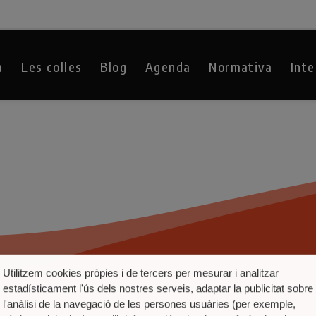
a
Les colles
Blog
Agenda
Normativa
Inte
Utilitzem cookies pròpies i de tercers per mesurar i analitzar
estadísticament l'ús dels nostres serveis, adaptar la publicitat sobre
l'anàlisi de la navegació de les persones usuàries (per exemple,