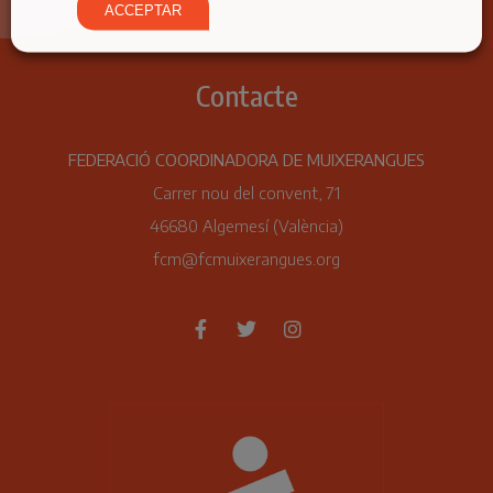
ACCEPTAR
Contacte
FEDERACIÓ COORDINADORA DE MUIXERANGUES
Carrer nou del convent, 71
46680 Algemesí (València)
fcm@fcmuixerangues.org