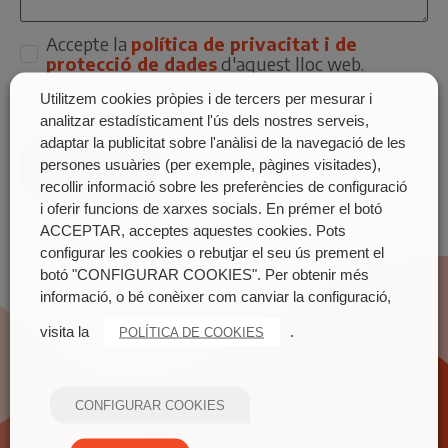
Accepte la
política de privacitat i de
protecció de dades
d'aquest lloc web.
Utilitzem cookies pròpies i de tercers per mesurar i
analitzar estadísticament l'ús dels nostres serveis,
adaptar la publicitat sobre l'anàlisi de la navegació de les
Enviar
persones usuàries (per exemple, pàgines visitades),
missatge
recollir informació sobre les preferències de configuració
i oferir funcions de xarxes socials. En prémer el botó
ACCEPTAR, acceptes aquestes cookies. Pots
configurar les cookies o rebutjar el seu ús prement el
botó "CONFIGURAR COOKIES". Per obtenir més
informació, o bé conèixer com canviar la configuració,
visita la
.
POLÍTICA DE COOKIES
CONFIGURAR COOKIES