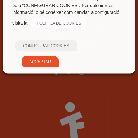
Contacte
botó "CONFIGURAR COOKIES". Per obtenir més
informació, o bé conèixer com canviar la configuració,
visita la
.
POLÍTICA DE COOKIES
FEDERACIÓ COORDINADORA DE MUIXERANGUES
Carrer nou del convent, 71
46680 Algemesí (València)
CONFIGURAR COOKIES
fcm@fcmuixerangues.org
ACCEPTAR