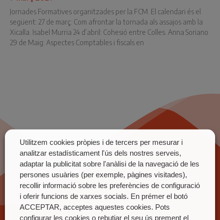
Jornades Formatives organitzades per la FCM. El calendari és el
següent: 27 de març: Com afrontar la tornada als assajos amb la
Xicalla. Isabel Murria 24 d’abril: Cohesió entre Colles. Anna Soriano
29 de Maig: Aspectes Comptables i fiscals en
Utilitzem cookies pròpies i de tercers per mesurar i
analitzar estadísticament l'ús dels nostres serveis,
adaptar la publicitat sobre l'anàlisi de la navegació de les
persones usuàries (per exemple, pàgines visitades),
recollir informació sobre les preferències de configuració
i oferir funcions de xarxes socials. En prémer el botó
ACCEPTAR, acceptes aquestes cookies. Pots
configurar les cookies o rebutjar el seu ús prement el