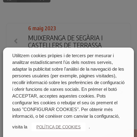
6 maig 2023
MUIXERANGA DE SEGÀRIA I
CASTELLERS DE TERRASSA
XALÓ
AVGDA. PLA DE LA SÉQUIA
Utilitzem cookies pròpies i de tercers per mesurar i
analitzar estadísticament l'ús dels nostres serveis,
adaptar la publicitat sobre l'anàlisi de la navegació de les
persones usuàries (per exemple, pàgines visitades),
13 maig 2023
recollir informació sobre les preferències de configuració
MUIXERANGA CONLLOGA DE
i oferir funcions de xarxes socials. En prémer el botó
CASTELLÓ
ACCEPTAR, acceptes aquestes cookies. Pots
configurar les cookies o rebutjar el seu ús prement el
VALÈNCIA
CENTRE DE LA CIUTAT
botó "CONFIGURAR COOKIES". Per obtenir més
informació, o bé conèixer com canviar la configuració,
visita la
.
POLÍTICA DE COOKIES