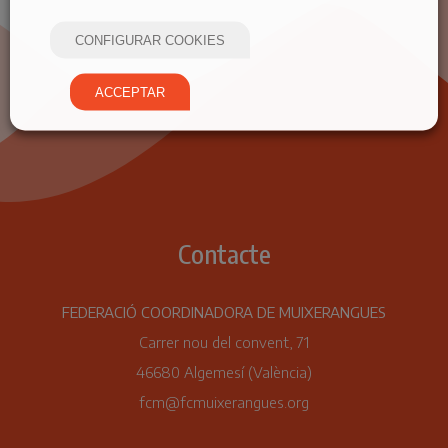
CONFIGURAR COOKIES
ACCEPTAR
Contacte
FEDERACIÓ COORDINADORA DE MUIXERANGUES
Carrer nou del convent, 71
46680 Algemesí (València)
fcm@fcmuixerangues.org