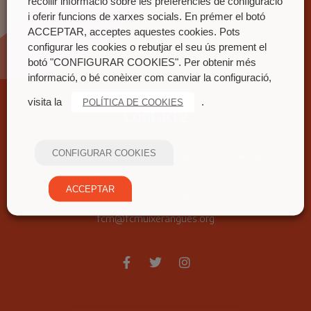
recollir informació sobre les preferències de configuració
i oferir funcions de xarxes socials. En prémer el botó
ACCEPTAR, acceptes aquestes cookies. Pots
configurar les cookies o rebutjar el seu ús prement el
botó "CONFIGURAR COOKIES". Per obtenir més
informació, o bé conèixer com canviar la configuració,
visita la
.
POLÍTICA DE COOKIES
Contacte
CONFIGURAR COOKIES
FEDERACIÓ COORDINADORA DE MUIXERANGUES
Carrer nou del convent, 71
ACCEPTAR
46680 Algemesí (València)
fcm@fcmuixerangues.org