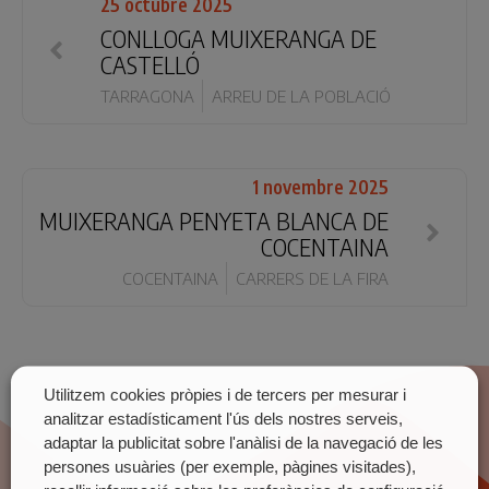
25 octubre 2025
CONLLOGA MUIXERANGA DE
CASTELLÓ
TARRAGONA
ARREU DE LA POBLACIÓ
1 novembre 2025
MUIXERANGA PENYETA BLANCA DE
COCENTAINA
COCENTAINA
CARRERS DE LA FIRA
Utilitzem cookies pròpies i de tercers per mesurar i
analitzar estadísticament l'ús dels nostres serveis,
adaptar la publicitat sobre l'anàlisi de la navegació de les
persones usuàries (per exemple, pàgines visitades),