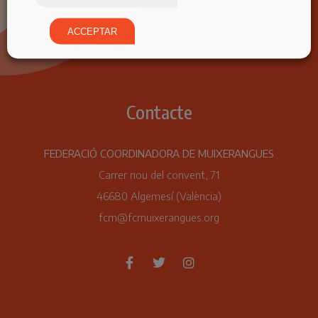
ACCEPTAR
Contacte
FEDERACIÓ COORDINADORA DE MUIXERANGUES
Carrer nou del convent, 71
46680 Algemesí (València)
fcm@fcmuixerangues.org