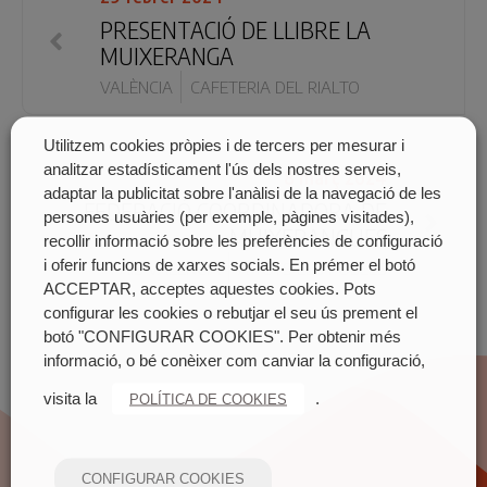
PRESENTACIÓ DE LLIBRE LA
MUIXERANGA
VALÈNCIA
CAFETERIA DEL RIALTO
Utilitzem cookies pròpies i de tercers per mesurar i
analitzar estadísticament l'ús dels nostres serveis,
8 març 2024
adaptar la publicitat sobre l'anàlisi de la navegació de les
FEDERACIÓ COORDINADORA DE
persones usuàries (per exemple, pàgines visitades),
MUIXERANGUES
recollir informació sobre les preferències de configuració
i oferir funcions de xarxes socials. En prémer el botó
PAÍS VALENCIÀ
A TOTS ELS POBLES
ACCEPTAR, acceptes aquestes cookies. Pots
configurar les cookies o rebutjar el seu ús prement el
botó "CONFIGURAR COOKIES". Per obtenir més
informació, o bé conèixer com canviar la configuració,
visita la
.
POLÍTICA DE COOKIES
CONFIGURAR COOKIES