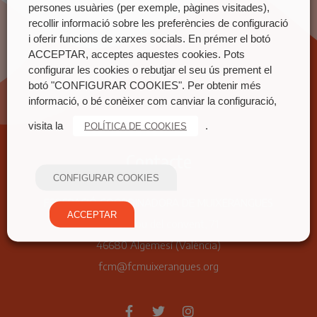
persones usuàries (per exemple, pàgines visitades),
recollir informació sobre les preferències de configuració
i oferir funcions de xarxes socials. En prémer el botó
ACCEPTAR, acceptes aquestes cookies. Pots
configurar les cookies o rebutjar el seu ús prement el
botó "CONFIGURAR COOKIES". Per obtenir més
informació, o bé conèixer com canviar la configuració,
visita la
.
POLÍTICA DE COOKIES
Contacte
CONFIGURAR COOKIES
FEDERACIÓ COORDINADORA DE MUIXERANGUES
ACCEPTAR
Carrer nou del convent, 71
46680 Algemesí (València)
fcm@fcmuixerangues.org