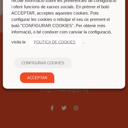
recollir informació sobre les preferències de configuració
i oferir funcions de xarxes socials. En prémer el botó
ACCEPTAR, acceptes aquestes cookies. Pots
configurar les cookies o rebutjar el seu ús prement el
botó "CONFIGURAR COOKIES". Per obtenir més
informació, o bé conèixer com canviar la configuració,
visita la
.
POLÍTICA DE COOKIES
Contacte
CONFIGURAR COOKIES
FEDERACIÓ COORDINADORA DE MUIXERANGUES
Carrer nou del convent, 71
ACCEPTAR
46680 Algemesí (València)
fcm@fcmuixerangues.org