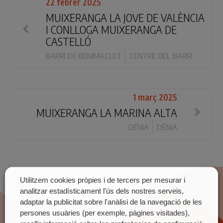
22 febrer 2025
MUIXERANGA LA JOVE DE VALÈNCIA
I CONLLOGA MUIXERANGA DE
CASTELLÓ
BARRI DE BENIMACLET
CENTRE DEL BARRI
1 març 2025
MUIXERANGA LA MARINA ALTA
DÉNIA
DÉNIA
Utilitzem cookies pròpies i de tercers per mesurar i
analitzar estadísticament l'ús dels nostres serveis,
adaptar la publicitat sobre l'anàlisi de la navegació de les
persones usuàries (per exemple, pàgines visitades),