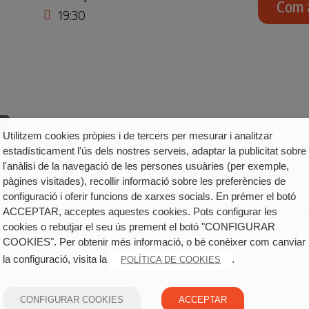
Com 
19:30
Utilitzem cookies pròpies i de tercers per mesurar i analitzar
estadísticament l'ús dels nostres serveis, adaptar la publicitat sobre
l'anàlisi de la navegació de les persones usuàries (per exemple,
pàgines visitades), recollir informació sobre les preferències de
configuració i oferir funcions de xarxes socials. En prémer el botó
JOVE MUIXER
ACCEPTAR, acceptes aquestes cookies. Pots configurar les
cookies o rebutjar el seu ús prement el botó "CONFIGURAR
BENIMACLET
COOKIES". Per obtenir més informació, o bé conèixer com canviar
la configuració, visita la
.
POLÍTICA DE COOKIES
CONFIGURAR COOKIES
ACCEPTAR