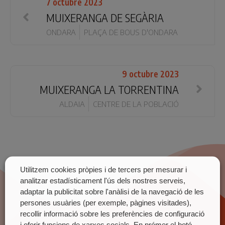
7 octubre 2023
MUIXERANGA DE SEGÀRIA
ONDARA
PLAÇA DE BOUS D'ONDARA
9 octubre 2023
MUIXERANGA LA TORRENTINA
ALDAIA
CENTRE DE LA POBLACIÓ
Utilitzem cookies pròpies i de tercers per mesurar i
analitzar estadísticament l'ús dels nostres serveis,
adaptar la publicitat sobre l'anàlisi de la navegació de les
persones usuàries (per exemple, pàgines visitades),
recollir informació sobre les preferències de configuració
i oferir funcions de xarxes socials. En prémer el botó