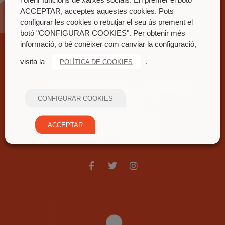
ACCEPTAR, acceptes aquestes cookies. Pots
configurar les cookies o rebutjar el seu ús prement el
botó "CONFIGURAR COOKIES". Per obtenir més
informació, o bé conèixer com canviar la configuració,
Contacte
visita la
.
POLÍTICA DE COOKIES
FEDERACIÓ COORDINADORA DE MUIXERANGUES
CONFIGURAR COOKIES
Carrer nou del convent, 71
46680 Algemesí (València)
ACCEPTAR
fcm@fcmuixerangues.org