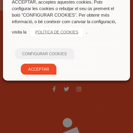
ACCEPTAR, acceptes aquestes cookies. Pots
configurar les cookies o rebutjar el seu ús prement el
botó "CONFIGURAR COOKIES". Per obtenir més
informació, o bé conèixer com canviar la configuració,
Contacte
visita la
.
POLÍTICA DE COOKIES
FEDERACIÓ COORDINADORA DE MUIXERANGUES
Carrer nou del convent, 71
CONFIGURAR COOKIES
46680 Algemesí (València)
ACCEPTAR
fcm@fcmuixerangues.org