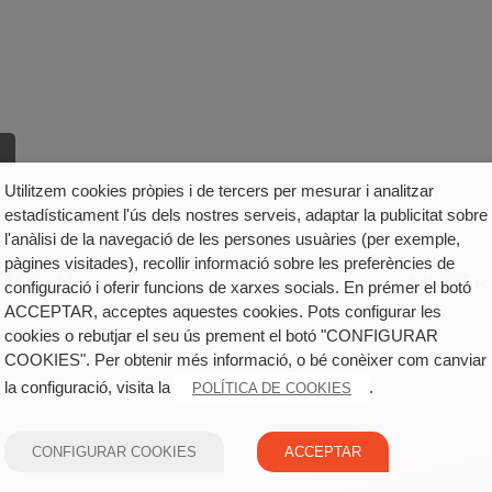
Utilitzem cookies pròpies i de tercers per mesurar i analitzar
estadísticament l'ús dels nostres serveis, adaptar la publicitat sobre
l'anàlisi de la navegació de les persones usuàries (per exemple,
pàgines visitades), recollir informació sobre les preferències de
DASSUAR
MUIXER
configuració i oferir funcions de xarxes socials. En prémer el botó
ACCEPTAR, acceptes aquestes cookies. Pots configurar les
LA FONT D'EN CARRÒS
cookies o rebutjar el seu ús prement el botó "CONFIGURAR
COOKIES". Per obtenir més informació, o bé conèixer com canviar
la configuració, visita la
.
POLÍTICA DE COOKIES
CONFIGURAR COOKIES
ACCEPTAR