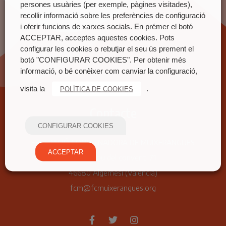
persones usuàries (per exemple, pàgines visitades),
recollir informació sobre les preferències de configuració
i oferir funcions de xarxes socials. En prémer el botó
ACCEPTAR, acceptes aquestes cookies. Pots
configurar les cookies o rebutjar el seu ús prement el
botó "CONFIGURAR COOKIES". Per obtenir més
informació, o bé conèixer com canviar la configuració,
visita la
.
POLÍTICA DE COOKIES
Contacte
CONFIGURAR COOKIES
FEDERACIÓ COORDINADORA DE MUIXERANGUES
ACCEPTAR
Carrer nou del convent, 71
46680 Algemesí (València)
fcm@fcmuixerangues.org