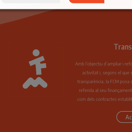
Trans
Amb l’objectiu d’ampliar i ref
activitat i, segons el que 
transparència, la FCM posa a
referida al seu finançament
com dels contractes establit
Ac