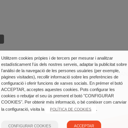
Utilitzem cookies pròpies i de tercers per mesurar i analitzar
estadísticament l'ús dels nostres serveis, adaptar la publicitat sobre
l'anàlisi de la navegació de les persones usuàries (per exemple,
MUIXERAN
pàgines visitades), recollir informació sobre les preferències de
BARCELONA
PLAÇA
configuració i oferir funcions de xarxes socials. En prémer el botó
ACCEPTAR, acceptes aquestes cookies. Pots configurar les
cookies o rebutjar el seu ús prement el botó "CONFIGURAR
COOKIES". Per obtenir més informació, o bé conèixer com canviar
la configuració, visita la
.
POLÍTICA DE COOKIES
CONFIGURAR COOKIES
ACCEPTAR