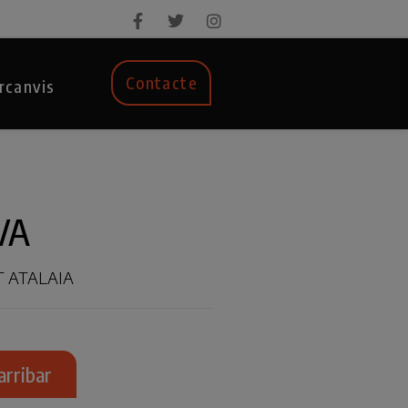
Contacte
rcanvis
VA
 ATALAIA
arribar