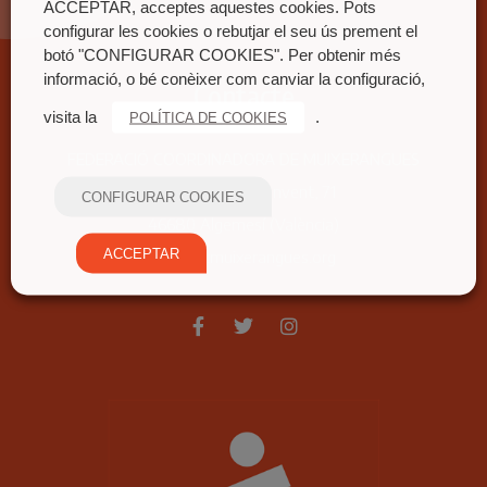
ACCEPTAR, acceptes aquestes cookies. Pots
configurar les cookies o rebutjar el seu ús prement el
botó "CONFIGURAR COOKIES". Per obtenir més
informació, o bé conèixer com canviar la configuració,
Contacte
visita la
.
POLÍTICA DE COOKIES
FEDERACIÓ COORDINADORA DE MUIXERANGUES
Carrer nou del convent, 71
CONFIGURAR COOKIES
46680 Algemesí (València)
ACCEPTAR
fcm@fcmuixerangues.org