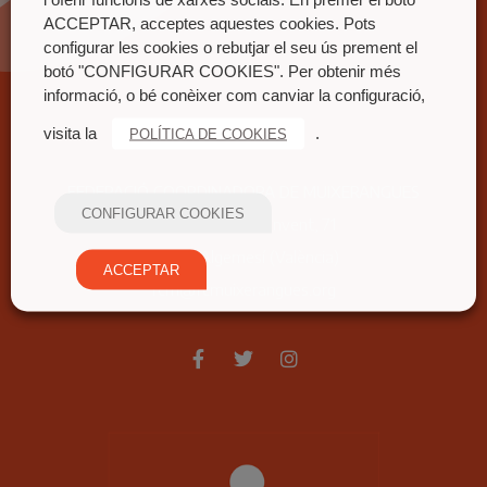
ACCEPTAR, acceptes aquestes cookies. Pots
configurar les cookies o rebutjar el seu ús prement el
botó "CONFIGURAR COOKIES". Per obtenir més
informació, o bé conèixer com canviar la configuració,
Contacte
visita la
.
POLÍTICA DE COOKIES
FEDERACIÓ COORDINADORA DE MUIXERANGUES
CONFIGURAR COOKIES
Carrer nou del convent, 71
46680 Algemesí (València)
ACCEPTAR
fcm@fcmuixerangues.org