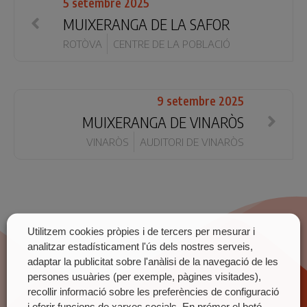
5 setembre 2025
MUIXERANGA DE LA SAFOR
ROTÒVA
CENTRE DE LA POBLACIÓ
9 setembre 2025
MUIXERANGA DE VINARÒS
VINARÒS
AUDITORI DE VINARÒS
Utilitzem cookies pròpies i de tercers per mesurar i
analitzar estadísticament l'ús dels nostres serveis,
adaptar la publicitat sobre l'anàlisi de la navegació de les
persones usuàries (per exemple, pàgines visitades),
recollir informació sobre les preferències de configuració
i oferir funcions de xarxes socials. En prémer el botó