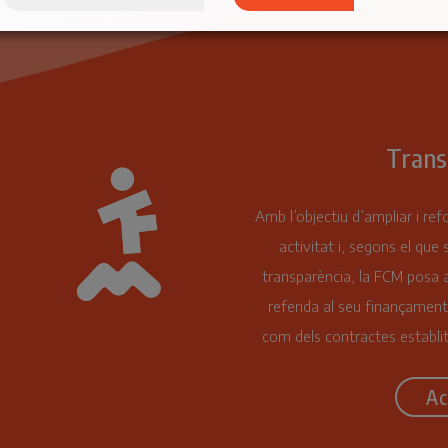
Trans
Amb l’objectiu d’ampliar i ref
activitat i, segons el que 
transparència, la FCM posa a
referida al seu finançament
com dels contractes establit
Ac