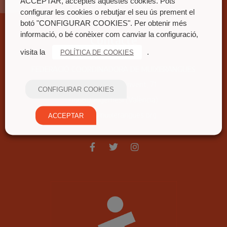
ACCEPTAR, acceptes aquestes cookies. Pots
configurar les cookies o rebutjar el seu ús prement el
botó "CONFIGURAR COOKIES". Per obtenir més
informació, o bé conèixer com canviar la configuració,
Contacte
visita la
.
POLÍTICA DE COOKIES
FEDERACIÓ COORDINADORA DE MUIXERANGUES
Carrer nou del convent, 71
CONFIGURAR COOKIES
46680 Algemesí (València)
fcm@fcmuixerangues.org
ACCEPTAR