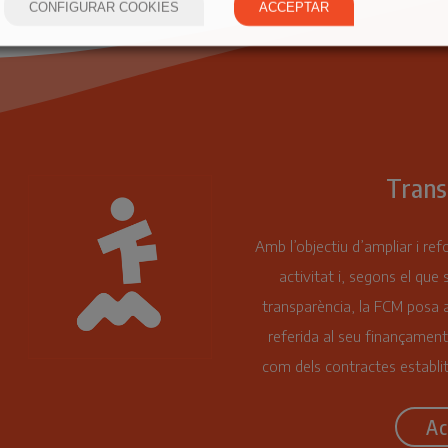
CONFIGURAR COOKIES
ACCEPTAR
Trans
Amb l’objectiu d’ampliar i ref
activitat i, segons el que 
transparència, la FCM posa a
referida al seu finançament
com dels contractes establit
Ac