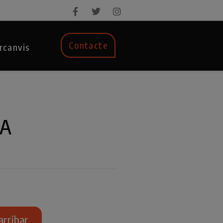
Contacte
rcanvis
CA
arribar