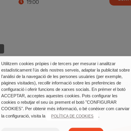
19:00
Utilitzem cookies pròpies i de tercers per mesurar i analitzar
estadísticament l'ús dels nostres serveis, adaptar la publicitat sobre
l'anàlisi de la navegació de les persones usuàries (per exemple,
CONLLOGA MUIXERA
pàgines visitades), recollir informació sobre les preferències de
configuració i oferir funcions de xarxes socials. En prémer el botó
ELLA
ACCEPTAR, acceptes aquestes cookies. Pots configurar les
cookies o rebutjar el seu ús prement el botó "CONFIGURAR
COOKIES". Per obtenir més informació, o bé conèixer com canviar
la configuració, visita la
.
POLÍTICA DE COOKIES