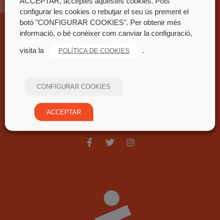
ACCEPTAR, acceptes aquestes cookies. Pots
configurar les cookies o rebutjar el seu ús prement el
botó "CONFIGURAR COOKIES". Per obtenir més
informació, o bé conèixer com canviar la configuració,
Contacte
visita la
.
POLÍTICA DE COOKIES
FEDERACIÓ COORDINADORA DE MUIXERANGUES
Carrer nou del convent, 71
CONFIGURAR COOKIES
46680 Algemesí (València)
fcm@fcmuixerangues.org
ACCEPTAR