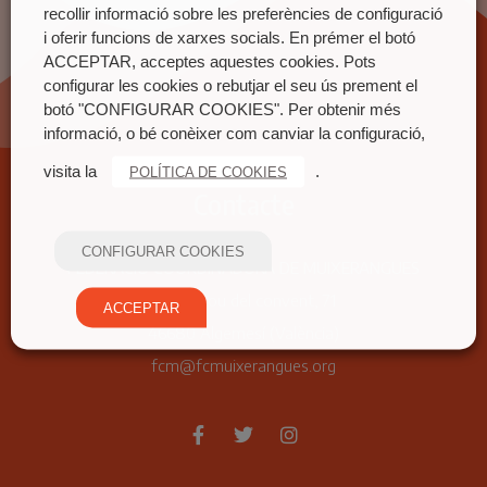
recollir informació sobre les preferències de configuració
i oferir funcions de xarxes socials. En prémer el botó
ACCEPTAR, acceptes aquestes cookies. Pots
configurar les cookies o rebutjar el seu ús prement el
botó "CONFIGURAR COOKIES". Per obtenir més
informació, o bé conèixer com canviar la configuració,
visita la
.
POLÍTICA DE COOKIES
Contacte
CONFIGURAR COOKIES
FEDERACIÓ COORDINADORA DE MUIXERANGUES
Carrer nou del convent, 71
ACCEPTAR
46680 Algemesí (València)
fcm@fcmuixerangues.org