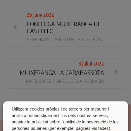
25 juny 2022
CONLLOGA MUIXERANGA DE
CASTELLÓ
BENAFIGOS
ARREU DE LA POBLACIÓ
3 juliol 2022
MUIXERANGA LA CARABASSOTA
RAFELCOFER
ARREU DE LA POBLACIÓ
Utilitzem cookies pròpies i de tercers per mesurar i
analitzar estadísticament l'ús dels nostres serveis,
adaptar la publicitat sobre l'anàlisi de la navegació de les
persones usuàries (per exemple, pàgines visitades),