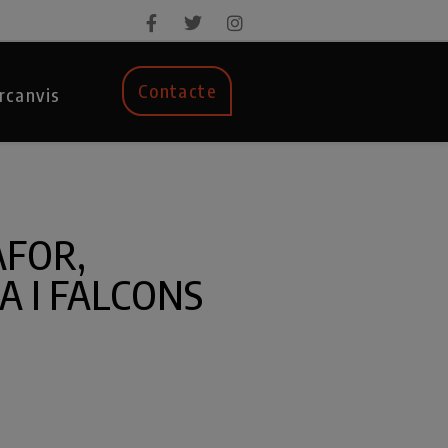
Contacte
rcanvis
AFOR,
A I FALCONS