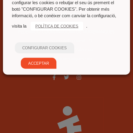
configurar les cookies o rebutjar el seu ús prement el
botó "CONFIGURAR COOKIES". Per obtenir més
Contacte
informació, o bé conèixer com canviar la configuració,
visita la
.
POLÍTICA DE COOKIES
FEDERACIÓ COORDINADORA DE MUIXERANGUES
Carrer nou del convent, 71
CONFIGURAR COOKIES
46680 Algemesí (València)
fcm@fcmuixerangues.org
ACCEPTAR