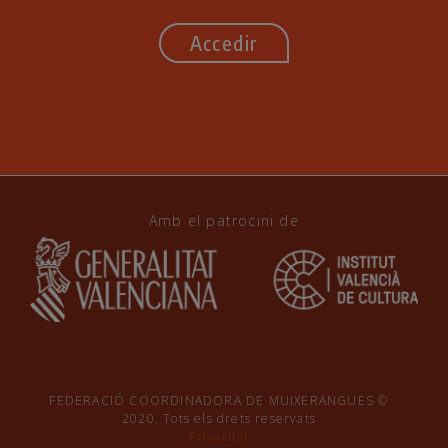
Accedir
Amb el patrocini de
FEDERACIÓ COORDINADORA DE MUIXERANGUES ©
2020. Tots els drets reservats
Privacitat