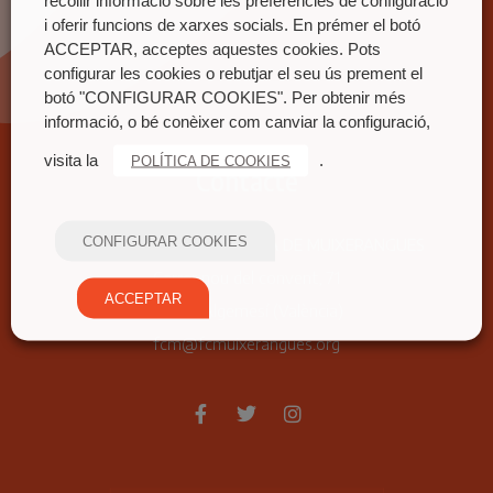
recollir informació sobre les preferències de configuració
i oferir funcions de xarxes socials. En prémer el botó
ACCEPTAR, acceptes aquestes cookies. Pots
configurar les cookies o rebutjar el seu ús prement el
botó "CONFIGURAR COOKIES". Per obtenir més
informació, o bé conèixer com canviar la configuració,
visita la
.
POLÍTICA DE COOKIES
Contacte
CONFIGURAR COOKIES
FEDERACIÓ COORDINADORA DE MUIXERANGUES
Carrer nou del convent, 71
ACCEPTAR
46680 Algemesí (València)
fcm@fcmuixerangues.org