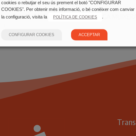
cookies o rebutjar el seu ús prement el botó "CONFIGURAR
COOKIES". Per obtenir més informació, o bé conèixer com canviar
CONLLOGA MUIXERA
la configuració, visita la
.
POLÍTICA DE COOKIES
ELLA
CONFIGURAR COOKIES
ACCEPTAR
Trans