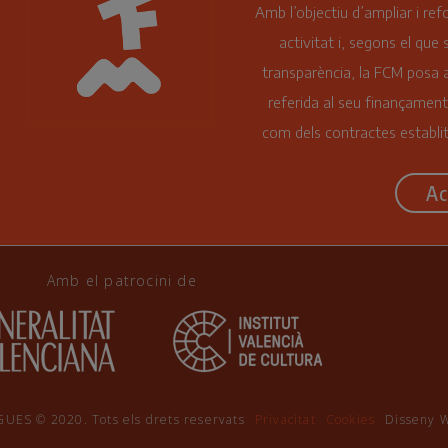
Amb l’objectiu d’ampliar i ref
activitat i, segons el que 
transparència, la FCM posa a
referida al seu finançament
com dels contractes establit
Ac
Amb el patrocini de
 © 2020. Tots els drets reservats
Privacitat
Cookies
Disseny 