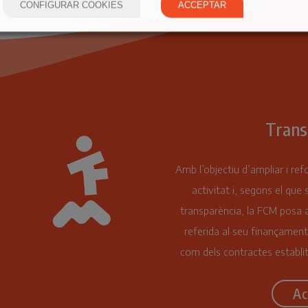
CONFIGURAR COOKIES
ACCEPTAR
Trans
Amb l’objectiu d’ampliar i ref
activitat i, segons el que 
transparència, la FCM posa a
referida al seu finançament
com dels contractes establit
Ac