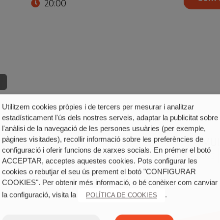
20:00
Utilitzem cookies pròpies i de tercers per mesurar i analitzar
estadísticament l'ús dels nostres serveis, adaptar la publicitat sobre
l'anàlisi de la navegació de les persones usuàries (per exemple,
MUI
pàgines visitades), recollir informació sobre les preferències de
configuració i oferir funcions de xarxes socials. En prémer el botó
DOS AIGÜES
ACCEPTAR, acceptes aquestes cookies. Pots configurar les
cookies o rebutjar el seu ús prement el botó "CONFIGURAR
COOKIES". Per obtenir més informació, o bé conèixer com canviar
la configuració, visita la
.
POLÍTICA DE COOKIES