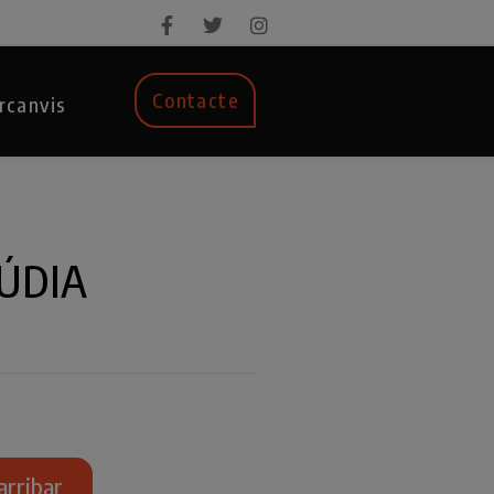
Contacte
rcanvis
CÚDIA
arribar