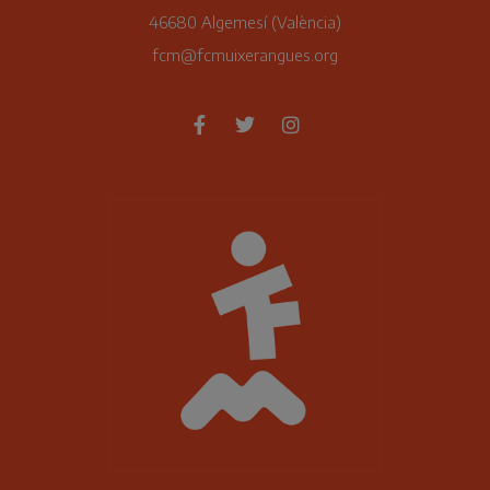
46680 Algemesí (València)
fcm@fcmuixerangues.org