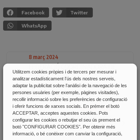
Facebook
Twitter
WhatsApp
8 març 2024
FEDERACIÓ COORDINADORA DE
Utilitzem cookies pròpies i de tercers per mesurar i
MUIXERANGUES
analitzar estadísticament l'ús dels nostres serveis,
PAÍS VALENCIÀ
A TOTS ELS POBLES
adaptar la publicitat sobre l'anàlisi de la navegació de les
persones usuàries (per exemple, pàgines visitades),
recollir informació sobre les preferències de configuració
i oferir funcions de xarxes socials. En prémer el botó
16 març 2024
ACCEPTAR, acceptes aquestes cookies. Pots
MUIXERANGA D'ALGINET
configurar les cookies o rebutjar el seu ús prement el
botó "CONFIGURAR COOKIES". Per obtenir més
LA POBLA TORNESA
informació, o bé conèixer com canviar la configuració,
PLAÇA DE L'AJUNTAMENT