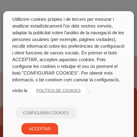
22 octubre 2021
Utilitzem cookies pròpies i de tercers per mesurar i
Actuació de la Jove Muixeranga
analitzar estadísticament l'ús dels nostres serveis,
València
adaptar la publicitat sobre l'anàlisi de la navegació de les
persones usuàries (per exemple, pàgines visitades),
recollir informació sobre les preferències de configuració
i oferir funcions de xarxes socials. En prémer el botó
ACCEPTAR, acceptes aquestes cookies. Pots
configurar les cookies o rebutjar el seu ús prement el
botó "CONFIGURAR COOKIES". Per obtenir més
informació, o bé conèixer com canviar la configuració,
visita la
.
POLÍTICA DE COOKIES
CONFIGURAR COOKIES
ACCEPTAR