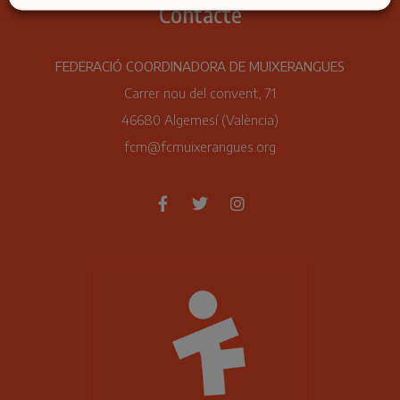
Contacte
FEDERACIÓ COORDINADORA DE MUIXERANGUES
Carrer nou del convent, 71
46680 Algemesí (València)
fcm@fcmuixerangues.org