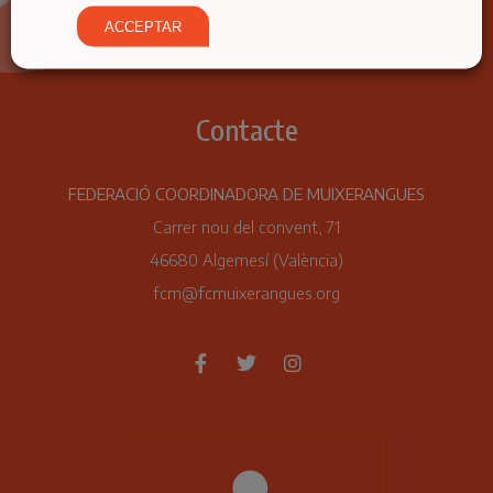
ACCEPTAR
Contacte
FEDERACIÓ COORDINADORA DE MUIXERANGUES
Carrer nou del convent, 71
46680 Algemesí (València)
fcm@fcmuixerangues.org