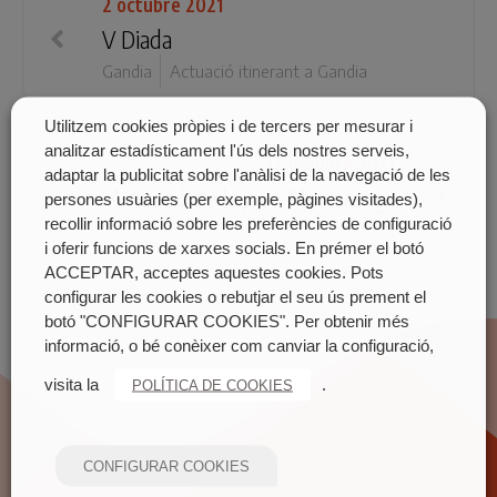
2 octubre 2021
V Diada
Gandia
Actuació itinerant a Gandia
Utilitzem cookies pròpies i de tercers per mesurar i
analitzar estadísticament l'ús dels nostres serveis,
22 octubre 2021
adaptar la publicitat sobre l'anàlisi de la navegació de les
Actuació de la Jove Muixeranga
persones usuàries (per exemple, pàgines visitades),
recollir informació sobre les preferències de configuració
València
i oferir funcions de xarxes socials. En prémer el botó
ACCEPTAR, acceptes aquestes cookies. Pots
configurar les cookies o rebutjar el seu ús prement el
botó "CONFIGURAR COOKIES". Per obtenir més
informació, o bé conèixer com canviar la configuració,
visita la
.
POLÍTICA DE COOKIES
CONFIGURAR COOKIES