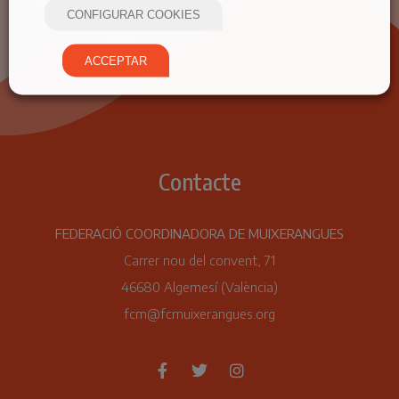
CONFIGURAR COOKIES
ACCEPTAR
Contacte
FEDERACIÓ COORDINADORA DE MUIXERANGUES
Carrer nou del convent, 71
46680 Algemesí (València)
fcm@fcmuixerangues.org