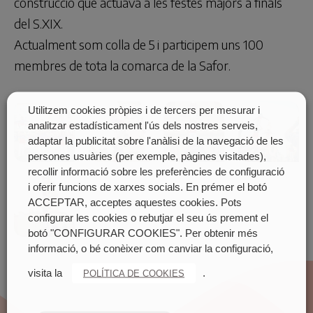
construcció que actuava a les festes majors a finals
del S.XIX.
Actualment som colla de 5 i participem uns 100
membres de tota la comarca de la Safor.
Utilitzem cookies pròpies i de tercers per mesurar i
analitzar estadísticament l'ús dels nostres serveis,
adaptar la publicitat sobre l'anàlisi de la navegació de les
persones usuàries (per exemple, pàgines visitades),
recollir informació sobre les preferències de configuració
i oferir funcions de xarxes socials. En prémer el botó
ACCEPTAR, acceptes aquestes cookies. Pots
configurar les cookies o rebutjar el seu ús prement el
botó "CONFIGURAR COOKIES". Per obtenir més
informació, o bé conèixer com canviar la configuració,
visita la
.
POLÍTICA DE COOKIES